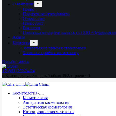
О компании
Право
Подарочные сертификаты
О компании
Прайс-лист
Вакансии
Политика конфиденциальности ООО «Цифровая к
Акции
Контакты
Записаться на приём к стоматологу
Запись на приём к косметологу
Онлайн-запись
+7 (861) 292-24-24
г. Краснодар, ул. Западный обход 39/2, строение 1
Косметология
Косметология
Аппаратная косметология
Эстетическая косметология
Инъекционная косметология