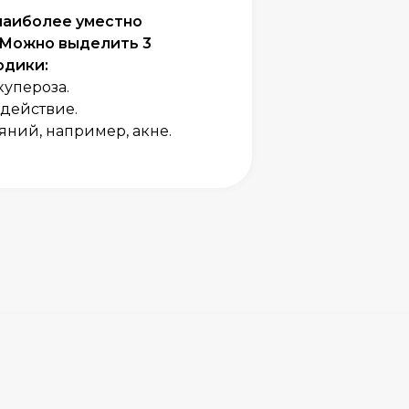
 наиболее уместно
 Можно выделить 3
одики:
упероза.
действие.
яний, например, акне.