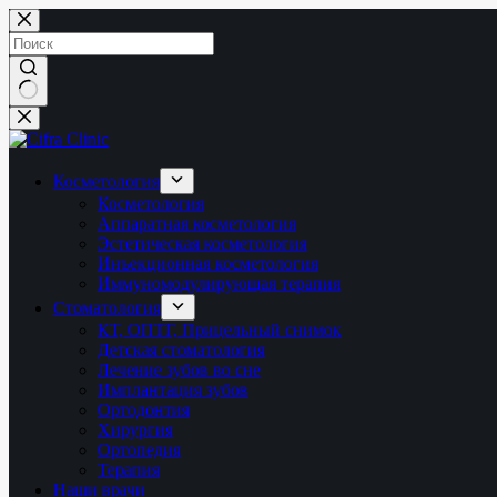
Перейти
к
сути
Ничего
не
найдено
Косметология
Косметология
Аппаратная косметология
Эстетическая косметология
Инъекционная косметология
Иммуномодулирующая терапия
Стоматология
КТ, ОПТГ, Прицельный снимок
Детская стоматология
Лечение зубов во сне
Имплантация зубов
Ортодонтия
Хирургия
Ортопедия
Терапия
Наши врачи