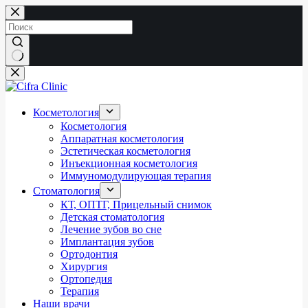
Перейти
к
сути
Ничего
не
найдено
Косметология
Косметология
Аппаратная косметология
Эстетическая косметология
Инъекционная косметология
Иммуномодулирующая терапия
Стоматология
КТ, ОПТГ, Прицельный снимок
Детская стоматология
Лечение зубов во сне
Имплантация зубов
Ортодонтия
Хирургия
Ортопедия
Терапия
Наши врачи