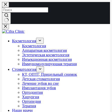
Перейти
к
сути
Ничего
не
найдено
Косметология
Косметология
Аппаратная косметология
Эстетическая косметология
Инъекционная косметология
Иммуномодулирующая терапия
Стоматология
КТ, ОПТГ, Прицельный снимок
Детская стоматология
Лечение зубов во сне
Имплантация зубов
Ортодонтия
Хирургия
Ортопедия
Терапия
Наши врачи