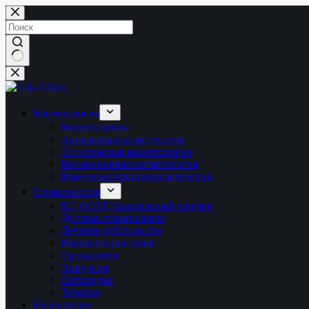
Перейти
к
сути
Ничего
не
найдено
Косметология
Косметология
Аппаратная косметология
Эстетическая косметология
Инъекционная косметология
Иммуномодулирующая терапия
Стоматология
КТ, ОПТГ, Прицельный снимок
Детская стоматология
Лечение зубов во сне
Имплантация зубов
Ортодонтия
Хирургия
Ортопедия
Терапия
Наши врачи