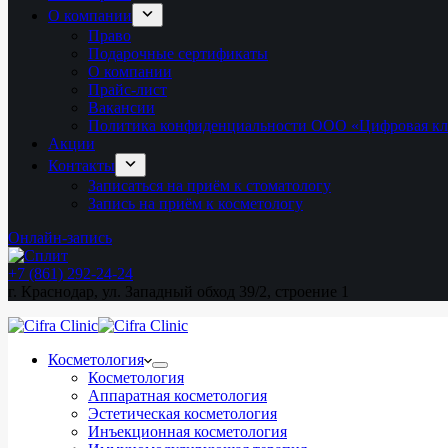
О компании
Право
Подарочные сертификаты
О компании
Прайс-лист
Вакансии
Политика конфиденциальности ООО «Цифровая к
Акции
Контакты
Записаться на приём к стоматологу
Запись на приём к косметологу
Онлайн-запись
+7 (861) 292-24-24
г. Краснодар, ул. Западный обход 39/2, строение 1
Косметология
Косметология
Аппаратная косметология
Эстетическая косметология
Инъекционная косметология