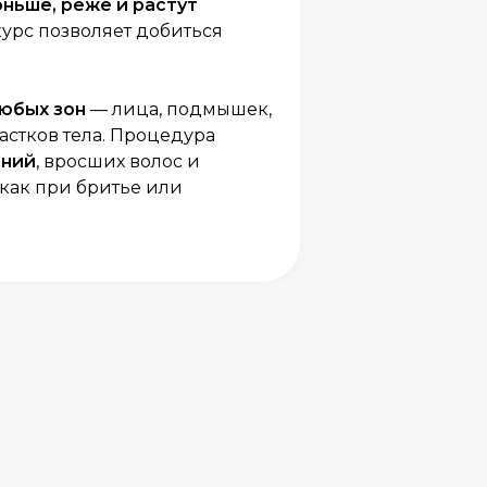
оньше, реже и растут
курс позволяет добиться
юбых зон
— лица, подмышек,
частков тела. Процедура
ений
, вросших волос и
 как при бритье или