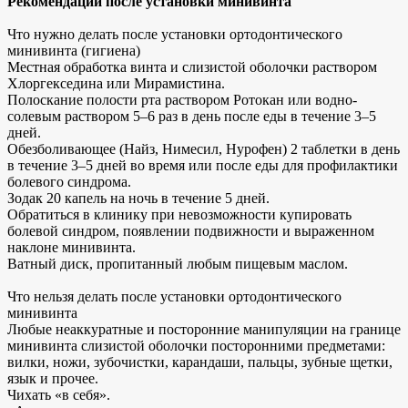
Рекомендации после установки минивинта
Что нужно делать после установки ортодонтического
минивинта (гигиена)
Местная обработка винта и слизистой оболочки раствором
Хлоргекседина или Мирамистина.
Полоскание полости рта раствором Ротокан или водно-
солевым раствором 5–6 раз в день после еды в течение 3–5
дней.
Обезболивающее (Найз, Нимесил, Нурофен) 2 таблетки в день
в течение 3–5 дней во время или после еды для профилактики
болевого синдрома.
Зодак 20 капель на ночь в течение 5 дней.
Обратиться в клинику при невозможности купировать
болевой синдром, появлении подвижности и выраженном
наклоне минивинта.
Ватный диск, пропитанный любым пищевым маслом.
Что нельзя делать после установки ортодонтического
минивинта
Любые неаккуратные и посторонние манипуляции на границе
минивинта слизистой оболочки посторонними предметами:
вилки, ножи, зубочистки, карандаши, пальцы, зубные щетки,
язык и прочее.
Чихать «в себя».