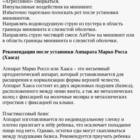
«Агрессивно» сморкаться.
Импульсивные воздействия на минивинт.
Избыточно тщательно полоскать рот после установки
минивинтов.
Направлять водовоздушную струю из пустера в область
границы минивинта и слизистой оболочки.
Направлять струю чистящей смеси AirFlow на минивинт или
в область границы минивинта и слизистой оболочки.
Рекомендации после установки Аппарата Марко Росса
(Хааса)
Аппарат Марко Россо или Хааса – это несъемный
ортодонтический аппарат, который устанавливается для
расширения и нормализации формы верхней челюсти.
Аппарат Хааса состоит из двух акриловых подушек (базиса),
расположенного между ними винта, а так же металлических
колец с фиксацией на молочные моляры и металлических
отростков с фиксацией на клыки.
Пластмассовый базис
Аппарат изготавливается по индивидуальному слепку и
плотно прилегает к нёбу ребенка, что исключает попадание
пищи под него. Однако, остатки еды могут скапливаться
между подушками базиса. Рекомендуется приучать ребенка