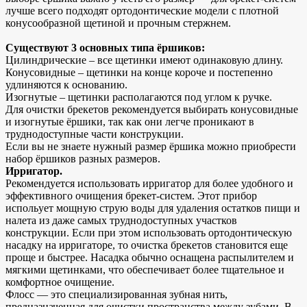
лучше всего подходят ортодонтические модели с плотной
конусообразной щетиной и прочным стержнем.
Существуют 3 основных типа ёршиков:
Цилиндрические – все щетинки имеют одинаковую длину.
Конусовидные – щетинки на конце короче и постепенно
удлиняются к основанию.
Изогнутые – щетинки располагаются под углом к ручке.
Для очистки брекетов рекомендуется выбирать конусовидные
и изогнутые ёршики, так как они легче проникают в
труднодоступные части конструкции.
Если вы не знаете нужный размер ёршика можно приобрести
набор ёршиков разных размеров.
Ирригатор.
Рекомендуется использовать ирригатор для более удобного и
эффективного очищения брекет-систем. Этот прибор
испольует мощную струю воды для удаления остатков пищи и
налета из даже самых труднодоступных участков
конструкции. Если при этом использовать ортодонтическую
насадку на ирригаторе, то очистка брекетов становится еще
проще и быстрее. Насадка обычно оснащена распылителем и
мягкими щетинками, что обеспечивает более тщательное и
комфортное очищение.
Флосс — это специализированная зубная нить,
предназначенная для очистки пространства между зубами. В