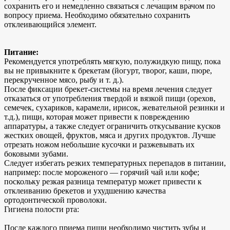
сохранить его и немедленно связаться с лечащим врачом по
вопросу приема. Необходимо обязательно сохранить
отклеивающийся элемент.
Питание:
Рекомендуется употреблять мягкую, полужидкую пищу, пока
вы не привыкните к брекетам (йогурт, творог, каши, пюре,
перекрученное мясо, рыбу и т. д.).
После фиксации брекет-системы на время лечения следует
отказаться от употребления твердой и вязкой пищи (орехов,
семечек, сухариков, карамели, ирисок, жевательной резинки и
т.д.), пищи, которая может привести к повреждению
аппаратуры, а также следует ограничить откусывание кусков
жестких овощей, фруктов, мяса и других продуктов. Лучше
отрезать ножом небольшие кусочки и разжевывать их
боковыми зубами.
Следует избегать резких температурных перепадов в питании,
например: после мороженого — горячий чай или кофе;
поскольку резкая разница температур может привести к
отклеиванию брекетов и ухудшению качества
ортодонтической проволоки.
Гигиена полости рта:
После каждого приема пищи необходимо чистить зубы и