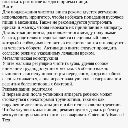
полоскать рот после каждого приема пищи.
Винт
Для поддержания чистоты винта рекомендуется регулярно
использовать ирригатор, чтобы избежать попадания кусочков
пищи в механизм. Также не рекомендуется употреблять
ириски и жвачку, чтобы избежать их прилипания к аппарату.
Для активации винта, расположенного между подушками
базиса, родителям предоставляется специальный ключ,
который необходимо вставить в отверстие винта и прокрутить
на четверть оборота. Активацию винта следует проводить
согласно режиму, указанному лечащим врачом.
Металлическая конструкция
Учите малыша регулярно чистить зубы, уделяя особое
внимание труднодоступным местам. Особенно важно
выполнять гигиену полости рта перед сном, когда выработка
слюны снижается, а она играет важную роль в сдерживании
развития болезнетворных бактерий.
Рекомендации родителям
В первые дни после установки аппарата ребенок может
столкнуться с некоторыми трудностями, такими как
нарушение жевания, дикции и избыточная слюноотделение.
Чтобы улучшить адаптацию, рекомендуется давать ребенку
мягкую пищу и много с ним разговаривать.Gutentor Advanced
Text