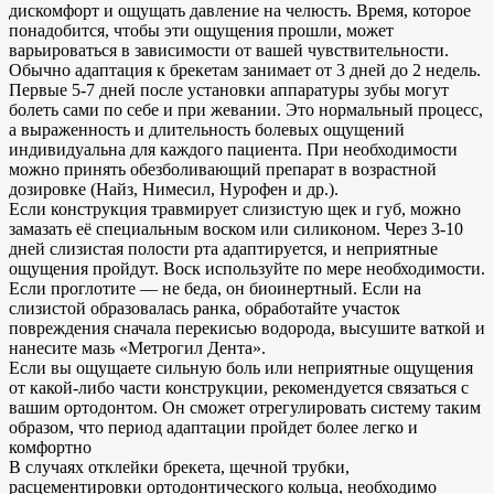
дискомфорт и ощущать давление на челюсть. Время, которое
понадобится, чтобы эти ощущения прошли, может
варьироваться в зависимости от вашей чувствительности.
Обычно адаптация к брекетам занимает от 3 дней до 2 недель.
Первые 5-7 дней после установки аппаратуры зубы могут
болеть сами по себе и при жевании. Это нормальный процесс,
а выраженность и длительность болевых ощущений
индивидуальна для каждого пациента. При необходимости
можно принять обезболивающий препарат в возрастной
дозировке (Найз, Нимесил, Нурофен и др.).
Если конструкция травмирует слизистую щек и губ, можно
замазать её специальным воском или силиконом. Через 3-10
дней слизистая полости рта адаптируется, и неприятные
ощущения пройдут. Воск используйте по мере необходимости.
Если проглотите — не беда, он биоинертный. Если на
слизистой образовалась ранка, обработайте участок
повреждения сначала перекисью водорода, высушите ваткой и
нанесите мазь «Метрогил Дента».
Если вы ощущаете сильную боль или неприятные ощущения
от какой-либо части конструкции, рекомендуется связаться с
вашим ортодонтом. Он сможет отрегулировать систему таким
образом, что период адаптации пройдет более легко и
комфортно
В случаях отклейки брекета, щечной трубки,
расцементировки ортодонтического кольца, необходимо