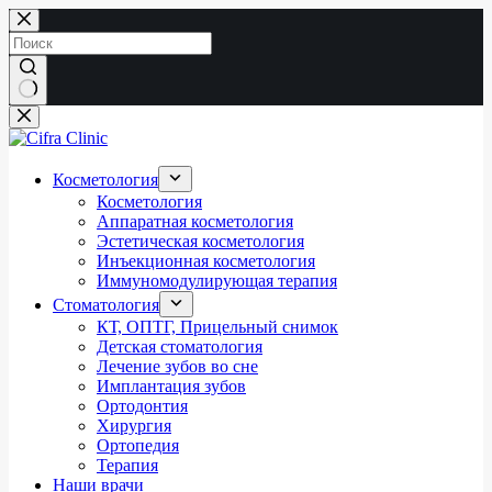
Перейти
к
сути
Ничего
не
найдено
Косметология
Косметология
Аппаратная косметология
Эстетическая косметология
Инъекционная косметология
Иммуномодулирующая терапия
Стоматология
КТ, ОПТГ, Прицельный снимок
Детская стоматология
Лечение зубов во сне
Имплантация зубов
Ортодонтия
Хирургия
Ортопедия
Терапия
Наши врачи