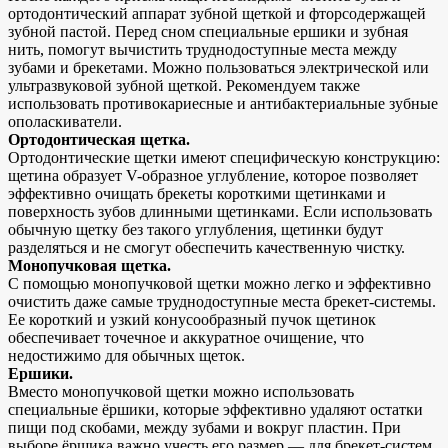
ортодонтический аппарат зубной щеткой и фторсодержащей
зубной пастой. Перед сном специальные ершики и зубная
нить, помогут вычистить труднодоступные места между
зубами и брекетами. Можно пользоваться электрической или
ультразвуковой зубной щеткой. Рекомендуем также
использовать противокариесные и антибактериальные зубные
ополаскиватели.
Ортодонтическая щетка.
Ортодонтические щетки имеют специфическую конструкцию:
щетина образует V-образное углубление, которое позволяет
эффективно очищать брекеты короткими щетинками и
поверхность зубов длинными щетинками. Если использовать
обычную щетку без такого углубления, щетинки будут
разделяться и не смогут обеспечить качественную чистку.
Монопучковая щетка.
С помощью монопучковой щетки можно легко и эффективно
очистить даже самые труднодоступные места брекет-системы.
Ее короткий и узкий конусообразный пучок щетинок
обеспечивает точечное и аккуратное очищение, что
недостижимо для обычных щеток.
Ершики.
Вместо монопучковой щетки можно использовать
специальные ёршики, которые эффективно удаляют остатки
пищи под скобами, между зубами и вокруг пластин. При
выборе ёршика важно учесть его размер — для брекет-систем