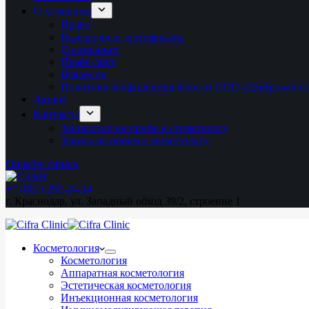
О компании
Право
Подарочные сертификаты
О компании
Прайс-лист
Вакансии
Политика конфиденциальности ООО «Цифровая к
Акции
Контакты
Записаться на приём к стоматологу
Запись на приём к косметологу
Онлайн-запись
+7 (861) 292-24-24
г. Краснодар, ул. Западный обход 39/2, строение 1
Косметология
Косметология
Аппаратная косметология
Эстетическая косметология
Инъекционная косметология