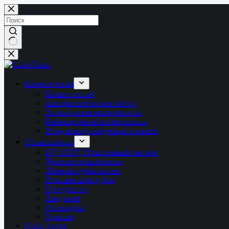
Перейти
к
сути
Ничего
не
найдено
Косметология
Косметология
Аппаратная косметология
Эстетическая косметология
Инъекционная косметология
Иммуномодулирующая терапия
Стоматология
КТ, ОПТГ, Прицельный снимок
Детская стоматология
Лечение зубов во сне
Имплантация зубов
Ортодонтия
Хирургия
Ортопедия
Терапия
Наши врачи