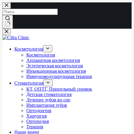
Перейти
к
сути
Ничего
не
найдено
Косметология
Косметология
Аппаратная косметология
Эстетическая косметология
Инъекционная косметология
Иммуномодулирующая терапия
Стоматология
КТ, ОПТГ, Прицельный снимок
Детская стоматология
Лечение зубов во сне
Имплантация зубов
Ортодонтия
Хирургия
Ортопедия
Терапия
Наши врачи