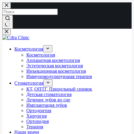
Перейти
к
сути
Ничего
не
найдено
Косметология
Косметология
Аппаратная косметология
Эстетическая косметология
Инъекционная косметология
Иммуномодулирующая терапия
Стоматология
КТ, ОПТГ, Прицельный снимок
Детская стоматология
Лечение зубов во сне
Имплантация зубов
Ортодонтия
Хирургия
Ортопедия
Терапия
Наши врачи