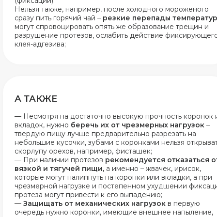
(фиксации).
Нельзя также, например, после холодного мороженого
сразу пить горячий чай –
резкие перепады температу
могут спровоцировать опять же образование трещин и
разрушение протезов, ослабить действие фиксирующег
клея-адгезива;
А ТАКЖЕ
— Несмотря на достаточно высокую прочность коронок 
вкладок, нужно
беречь их от чрезмерных нагрузок
–
твердую пищу лучше предварительно разрезать на
небольшие кусочки, зубами с коронками нельзя открыва
скорлупу орехов, например, фисташек;
— При наличии протезов
рекомендуется отказаться о
вязкой и тягучей пищи,
а именно – жвачек, ирисок,
которые могут налипнуть на коронки или вкладки, а при
чрезмерной нагрузке и постепенном ухудшении фиксац
протеза могут привести к его выпадению;
—
Защищать от механических нагрузок
в первую
очередь нужно коронки, имеющие внешнее напыление,